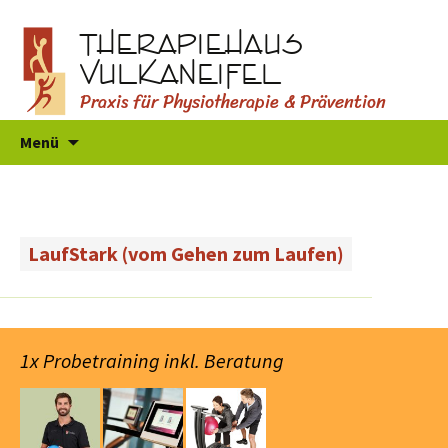
THERAPIEHAUS
VULKANEIFEL
Praxis für Physiotherapie & Prävention
Zum
Menü
Inhalt
springen
LaufStark (vom Gehen zum Laufen)
1x Probetraining inkl. Beratung