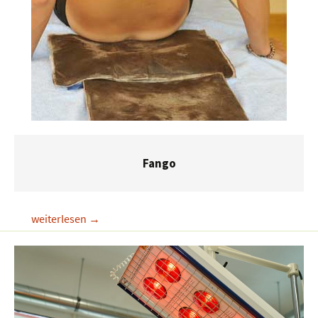
Fango
Fango
weiterlesen
→