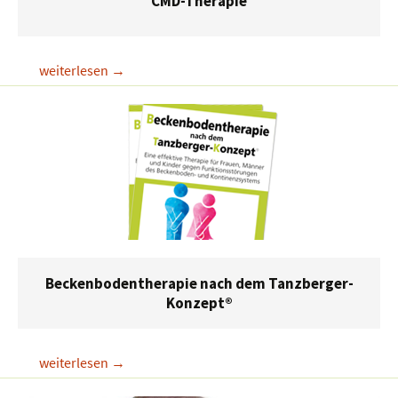
CMD-Therapie
CMD-
weiterlesen
→
Therapie
Beckenbodentherapie nach dem Tanzberger-
Konzept®
Beckenbodentherapie
weiterlesen
→
nach