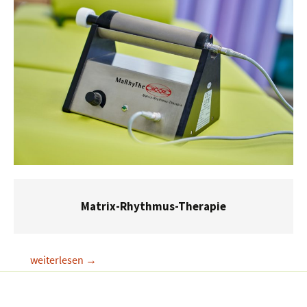
Matrix-Rhythmus-Therapie
Matrix-
weiterlesen
→
Rhythmus-
Therapie