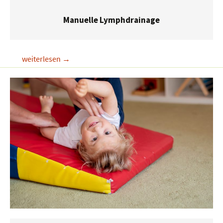
Manuelle Lymphdrainage
Manuelle
weiterlesen
→
Lymphdrainage