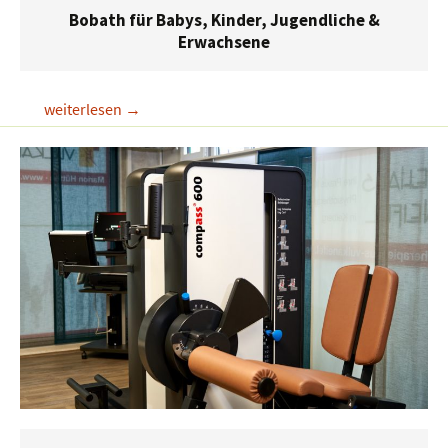
Bobath für Babys, Kinder, Jugendliche &
Erwachsene
Bobath
weiterlesen
→
für
Babys,
Kinder,
Jugendliche
&
Erwachsene