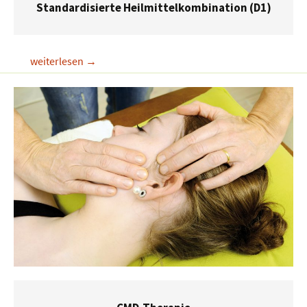
Standardisierte Heilmittelkombination (D1)
Standardisierte
weiterlesen
→
Heilmittelkombination
(D1)