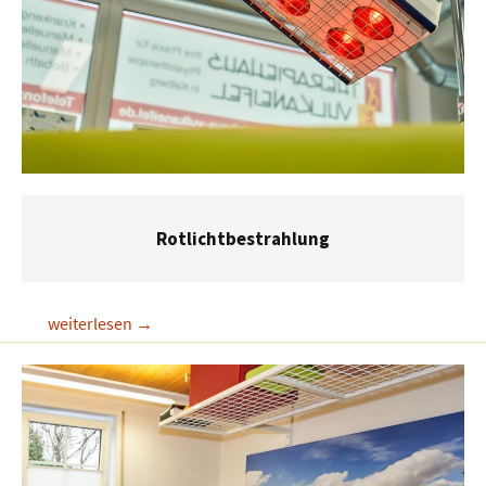
Rotlichtbestrahlung
Rotlichtbestrahlung
weiterlesen
→