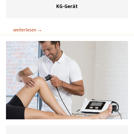
KG-Gerät
KG-
weiterlesen
→
Gerät