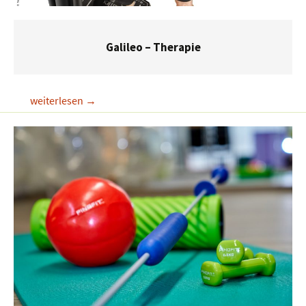
Galileo – Therapie
Galileo
weiterlesen
→
–
Therapie