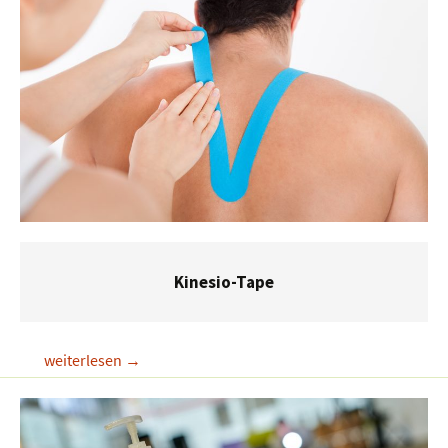
Kinesio-Tape
Kinesio-
weiterlesen
→
Tape