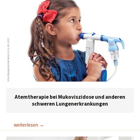
dem
Tanzberger-
Konzept®
Atemtherapie bei Mukoviszidose und anderen
schweren Lungenerkrankungen
Atemtherapie
weiterlesen
→
bei
Mukoviszidose