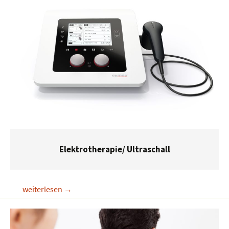
Elektrotherapie/ Ultraschall
Elektrotherapie/
weiterlesen
→
Ultraschall