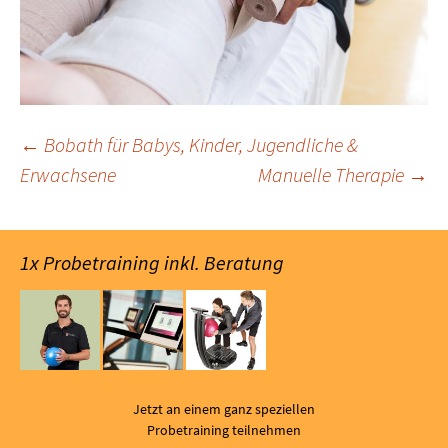
Beitragsnavigation
←
Bobath für Babys, Kinder, Jugendliche &
Erwachsene
Manuelle Therapie
→
1x Probetraining inkl. Beratung
Jetzt an einem ganz speziellen
Probetraining teilnehmen