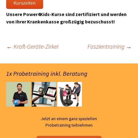
Kurszeiten
Unsere Power4Kids-Kurse
sind zertifiziert und werden
von Ihrer Krankenkasse großzügig bezuschusst!
Beitragsnavigation
←
Kraft-Geräte-Zirkel
Faszientraining
→
1x Probetraining inkl. Beratung
Jetzt an einem ganz speziellen
Probetraining teilnehmen